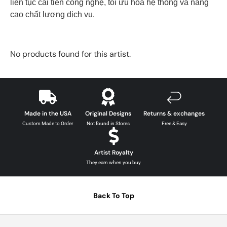
liên tục cải tiến công nghệ, tối ưu hóa hệ thống và nâng
cao chất lượng dịch vụ.
No products found for this artist.
Made in the USA
Original Designs
Returns & exchanges
Custom Made to Order
Not found in Stores
Free & Easy
Artist Royalty
They earn when you buy
Back To Top