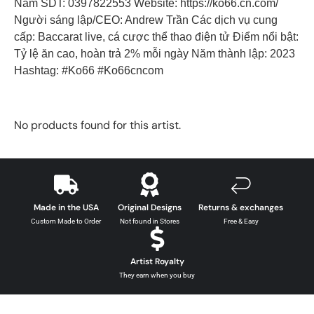
Nam SDT: 0397822553 Website: https://ko66.cn.com/
Người sáng lập/CEO: Andrew Trần Các dịch vụ cung
cấp: Baccarat live, cá cược thể thao điện tử Điểm nổi bật:
Tỷ lệ ăn cao, hoàn trả 2% mỗi ngày Năm thành lập: 2023
Hashtag: #Ko66 #Ko66cncom
No products found for this artist.
Made in the USA
Original Designs
Returns & exchanges
Custom Made to Order
Not found in Stores
Free & Easy
Artist Royalty
They earn when you buy