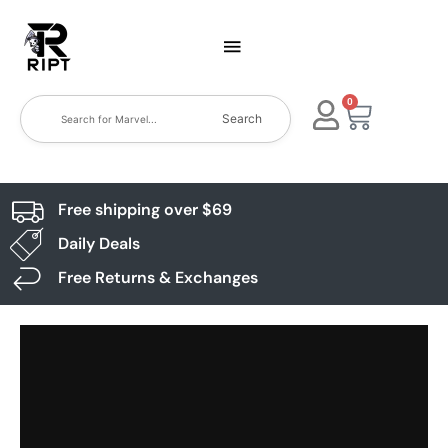
0
Search
Free shipping over $69
Daily Deals
Free Returns & Exchanges