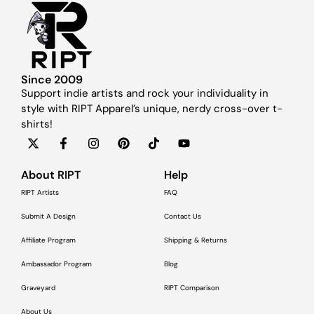
Since 2009
Support indie artists and rock your individuality in
style with RIPT Apparel’s unique, nerdy cross-over t-
shirts!
About RIPT
Help
RIPT Artists
FAQ
Submit A Design
Contact Us
Affiliate Program
Shipping & Returns
Ambassador Program
Blog
Graveyard
RIPT Comparison
About Us