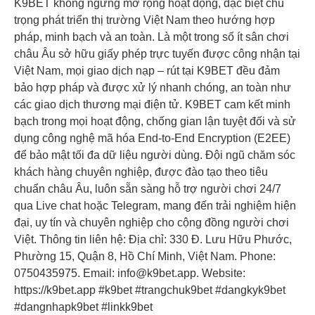
K9BET không ngừng mở rộng hoạt động, đặc biệt chú
trọng phát triển thị trường Việt Nam theo hướng hợp
pháp, minh bạch và an toàn. Là một trong số ít sân chơi
châu Âu sở hữu giấy phép trực tuyến được công nhận tại
Việt Nam, mọi giao dịch nạp – rút tại K9BET đều đảm
bảo hợp pháp và được xử lý nhanh chóng, an toàn như
các giao dịch thương mại điện tử. K9BET cam kết minh
bạch trong mọi hoạt động, chống gian lận tuyệt đối và sử
dụng công nghệ mã hóa End-to-End Encryption (E2EE)
để bảo mật tối đa dữ liệu người dùng. Đội ngũ chăm sóc
khách hàng chuyên nghiệp, được đào tạo theo tiêu
chuẩn châu Âu, luôn sẵn sàng hỗ trợ người chơi 24/7
qua Live chat hoặc Telegram, mang đến trải nghiệm hiện
đại, uy tín và chuyên nghiệp cho cộng đồng người chơi
Việt. Thông tin liên hệ: Địa chỉ: 330 Đ. Lưu Hữu Phước,
Phường 15, Quận 8, Hồ Chí Minh, Việt Nam. Phone:
0750435975. Email: info@k9bet.app. Website:
https://k9bet.app #k9bet #trangchuk9bet #dangkyk9bet
#dangnhapk9bet #linkk9bet