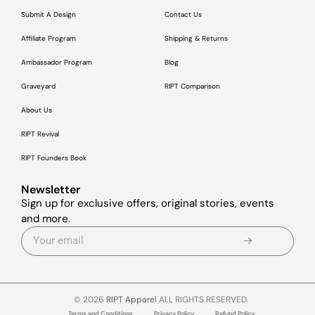
Submit A Design
Contact Us
Affiliate Program
Shipping & Returns
Ambassador Program
Blog
Graveyard
RIPT Comparison
About Us
RIPT Revival
RIPT Founders Book
Newsletter
Sign up for exclusive offers, original stories, events
and more.
© 2026
RIPT Apparel
ALL RIGHTS RESERVED.
Terms and Conditions
Privacy Policy
Refund Policy