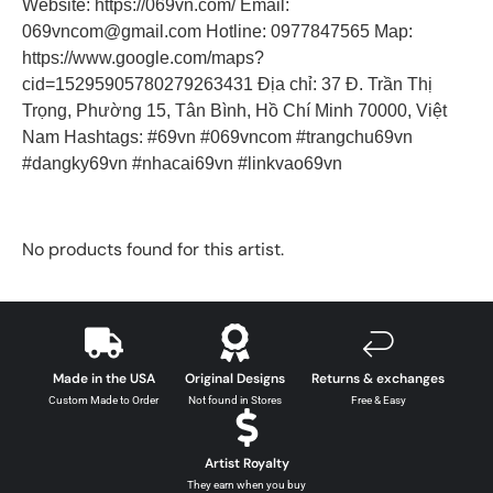
Website: https://069vn.com/ Email:
069vncom@gmail.com Hotline: 0977847565 Map:
https://www.google.com/maps?
cid=15295905780279263431 Địa chỉ: 37 Đ. Trần Thị
Trọng, Phường 15, Tân Bình, Hồ Chí Minh 70000, Việt
Nam Hashtags: #69vn #069vncom #trangchu69vn
#dangky69vn #nhacai69vn #linkvao69vn
No products found for this artist.
Made in the USA
Original Designs
Returns & exchanges
Custom Made to Order
Not found in Stores
Free & Easy
Artist Royalty
They earn when you buy